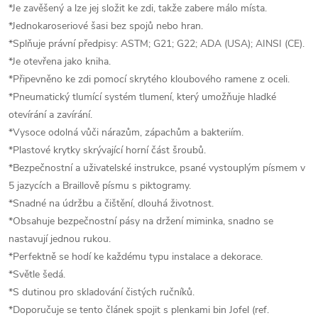
*Je zavěšený a lze jej složit ke zdi, takže zabere málo místa.
*Jednokaroseriové šasi bez spojů nebo hran.
*Splňuje právní předpisy: ASTM; G21; G22; ADA (USA); AINSI (CE).
*Je otevřena jako kniha.
*Připevněno ke zdi pomocí skrytého kloubového ramene z oceli.
*Pneumatický tlumící systém tlumení, který umožňuje hladké
otevírání a zavírání.
*Vysoce odolná vůči nárazům, zápachům a bakteriím.
*Plastové krytky skrývající horní část šroubů.
*Bezpečnostní a uživatelské instrukce, psané vystouplým písmem v
5 jazycích a Braillově písmu s piktogramy.
*Snadné na údržbu a čištění, dlouhá životnost.
*Obsahuje bezpečnostní pásy na držení miminka, snadno se
nastavují jednou rukou.
*Perfektně se hodí ke každému typu instalace a dekorace.
*Světle šedá.
*S dutinou pro skladování čistých ručníků.
*Doporučuje se tento článek spojit s plenkami bin Jofel (ref.