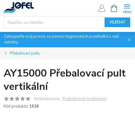
Přejít
NÁKUPNÍ
KOŠÍK
na
obsah
HLEDAT
Zabezpečte svůj provoz za pomoci hygienických prostředků z naší
nabídky.
Přebalovací pulty
AY15000 Přebalovací pult
vertikální
Podrobnosti hodnocení
Neohodnoceno
Kód produktu:
1538