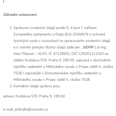
I.
Základní ustanovení
Správcem osobních údajů podle čl. 4 bod 7 nařízení
Evropského parlamentu a Rady (EU) 2016/679 o ochraně
fyzických osob v souvislosti se zpracováním osobních údajů
a o volném pohybu těchto údajů (dále jen: „
GDPR
”) je
Ing.
Alan Pfauser - ALFA
. IČ
47128551, DIČ CZ6201211203
se
sídlem
Kuželova 570, Praha 9, 199 00
, zapsaná v obchodním
rejstříku vedeném u
Městského soudu v Praze
,
oddíl A
, vložka
7528
/ zapsaný/á v živnostenském rejstříku vedeném
u
Městského soudu v Praze, oddíl A
,
vložka
7528
.
Kontaktní údaje správce jsou:
adresa:
Kuželova 570, Praha 9, 199 00
e-mail:
jofel.alfa@seznam.cz