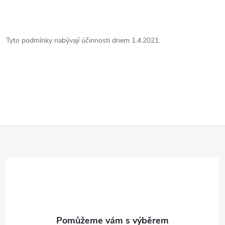
Tyto podmínky nabývají účinnosti dnem 1.4.2021.
Z
á
p
a