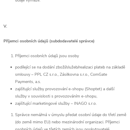
údaje vymaže.
V.
Příjemci osobních údajů (subdodavatelé správce)
Příjemci osobních údajů jsou osoby
podílející se na dodání zboží/služeb/realizaci plateb na základě
smlouvy – PPL
CZ s.r.o., Zásilkovna s.r.o., ComGate
Payments, a.s.
zajišťující služby provozování e-shopu (Shoptet) a další
služby v souvislosti s provozováním e-shopu,
zajišťující marketingové služby
– INAGO s.r.o
.
Správce nemá/má v úmyslu předat osobní údaje do třetí země
(do země mimo EU) nebo mezinárodní organizaci. Příjemci
osobních údajů ve třetích zemích jsou poskytovatelé