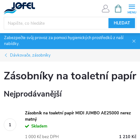
Přejít
NÁKUPNÍ
KOŠÍK
na
obsah
HLEDAT
Zabezpečte svůj provoz za pomoci hygienických prostředků z naší
nabídky.
Dávkovače, zásobníky
Zásobníky na toaletní papír
Nejprodávanější
Zásobník na toaletní papír MIDI JUMBO AE25000 nerez
matný
Skladem
1 000 Kč bez DPH
1 210 Kč