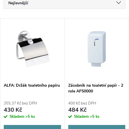
Ř
Nejlevnější
a
Nejdražší
V
Nejprodávanější
z
ý
Abecedně
e
p
n
i
í
s
p
ALFA: Držák toaletního papíru
Zásobník na toaletní papír - 2
role AF50000
p
r
355,37 Kč bez DPH
400 Kč bez DPH
r
430 Kč
484 Kč
o
Skladem
>5 ks
Skladem
>5 ks
o