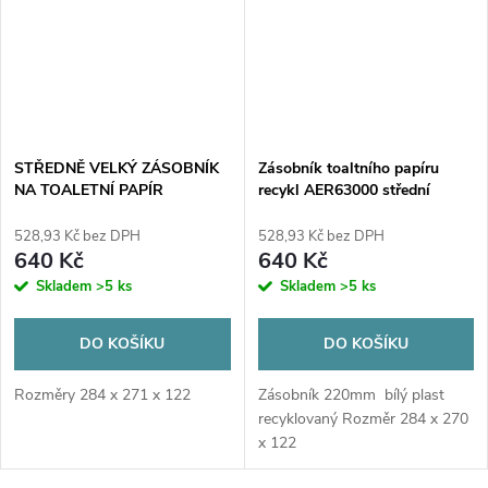
STŘEDNĚ VELKÝ ZÁSOBNÍK
Zásobník toaltního papíru
NA TOALETNÍ PAPÍR
recykl AER63000 střední
AER63600"TIMELESS" ČERNÝ
RECYKLOVANÝ ABS
528,93 Kč bez DPH
528,93 Kč bez DPH
640 Kč
640 Kč
Skladem
>5 ks
Skladem
>5 ks
DO KOŠÍKU
DO KOŠÍKU
Rozměry 284 x 271 x 122
Zásobník 220mm bílý plast
recyklovaný Rozměr 284 x 270
x 122