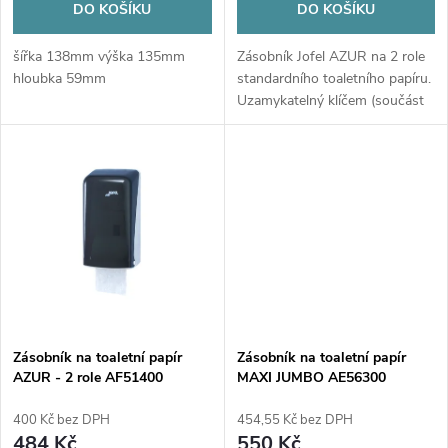
d
DO KOŠÍKU
DO KOŠÍKU
d
u
šířka 138mm výška 135mm
Zásobník Jofel AZUR na 2 role
u
hloubka 59mm
standardního toaletního papíru.
k
Uzamykatelný klíčem (součást
k
balení). Sklopný čelní panel,
přední i boční průzor. Ideální
t
pro kolektivy a veřejné...
t
ů
ů
Zásobník na toaletní papír
Zásobník na toaletní papír
AZUR - 2 role AF51400
MAXI JUMBO AE56300
400 Kč bez DPH
454,55 Kč bez DPH
484 Kč
550 Kč