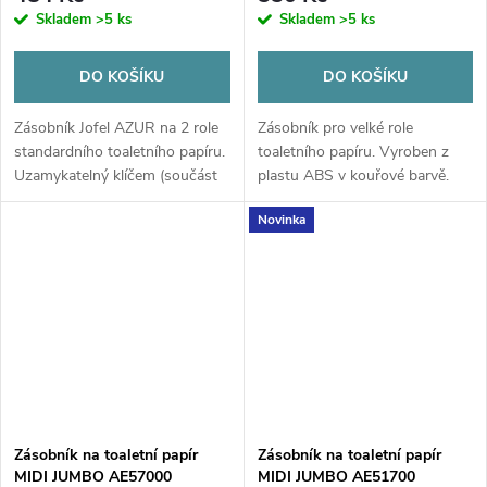
Skladem
>5 ks
Skladem
>5 ks
DO KOŠÍKU
DO KOŠÍKU
Zásobník Jofel AZUR na 2 role
Zásobník pro velké role
standardního toaletního papíru.
toaletního papíru. Vyroben z
Uzamykatelný klíčem (součást
plastu ABS v kouřové barvě.
balení). Sklopný čelní panel,
Novinka
přední i boční průzor. Ideální
pro kolektivy a veřejné...
Zásobník na toaletní papír
Zásobník na toaletní papír
MIDI JUMBO AE57000
MIDI JUMBO AE51700