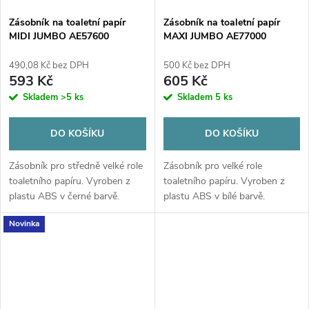
Zásobník na toaletní papír
Zásobník na toaletní papír
MIDI JUMBO AE57600
MAXI JUMBO AE77000
490,08 Kč bez DPH
500 Kč bez DPH
593 Kč
605 Kč
Skladem
>5 ks
Skladem
5 ks
DO KOŠÍKU
DO KOŠÍKU
Zásobník pro středně velké role
Zásobník pro velké role
toaletního papíru. Vyroben z
toaletního papíru. Vyroben z
plastu ABS v černé barvě.
plastu ABS v bílé barvě.
Novinka