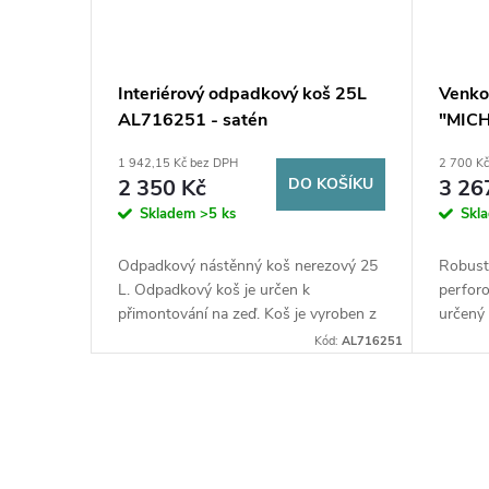
Interiérový odpadkový koš 25L
Venko
AL716251 - satén
"MICH
1 942,15 Kč bez DPH
2 700 K
2 350 Kč
DO KOŠÍKU
3 26
Skladem
>5 ks
Skl
Odpadkový nástěnný koš nerezový 25
Robust
L. Odpadkový koš je určen k
perfor
přimontování na zeď. Koš je vyroben z
určený 
nerezové oceli s povrchovou úpravou
obzvláš
Kód:
AL716251
SATÉN.
školní a
O
v