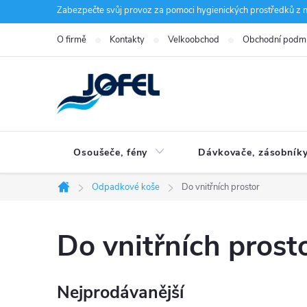
Přejít
Zabezpečte svůj provoz za pomoci hygienických prostředků z n
na
O firmě
Kontakty
Velkoobchod
Obchodní podm
obsah
Osoušeče, fény
Dávkovače, zásobník
Odpadkové koše
Do vnitřních prostor
Domů
Do vnitřních prost
Nejprodávanější