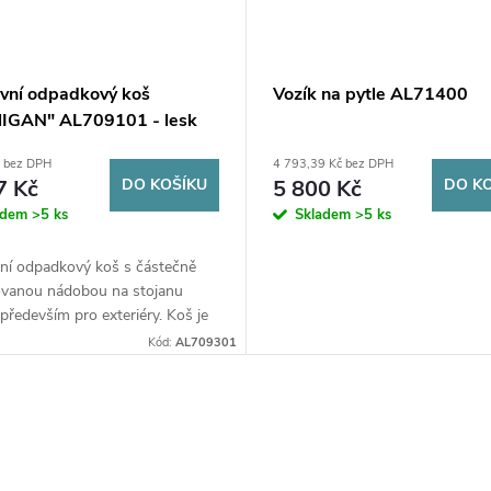
vní odpadkový koš
Vozík na pytle AL71400
IGAN" AL709101 - lesk
č bez DPH
4 793,39 Kč bez DPH
7 Kč
DO KOŠÍKU
5 800 Kč
DO K
adem
>5 ks
Skladem
>5 ks
ní odpadkový koš s částečně
ovanou nádobou na stojanu
především pro exteriéry. Koš je
tě vhodný pro parky, zahrady,
Kód:
AL709301
reály, městské ulice a...