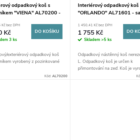
iérový odpadkový koš s
Interiérový odpadkový koš
níkem "VIENA" AL70200 -
"ORLANDO" AL71601 - sa
k
6 Kč bez DPH
1 450,41 Kč bez DPH
0 Kč
DO KOŠÍKU
1 755 Kč
DO K
adem
3 ks
Skladem
>5 ks
rový/exteriérový odpadkový koš
Odpadkový nástěnný koš nerez
lníkem vyrobený z pozinkované
L. Odpadkový koš je určen k
přimontování na zeď. Koš je vyr
nerezové oceli s povrchovou úp
Kód:
AL70200
K
SATÉN.