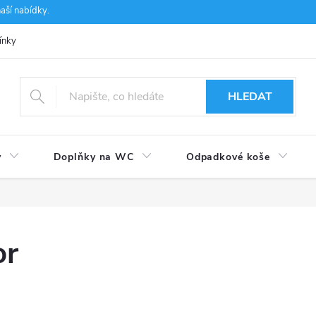
aší nabídky.
ínky
Ochrana osobních údajů
Používání souborů cookies
CSF 
HLEDAT
y
Doplňky na WC
Odpadkové koše
or