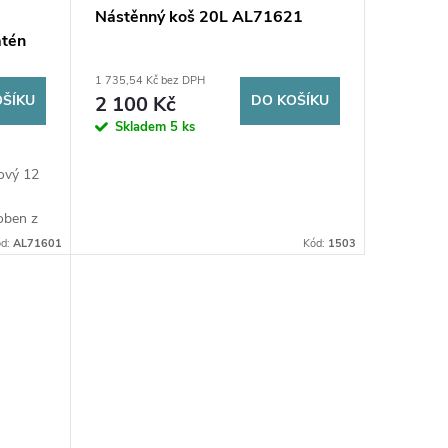
Nástěnný koš 20L AL71621
tén
1 735,54 Kč bez DPH
OŠÍKU
2 100 Kč
DO KOŠÍKU
Skladem
5 ks
ový 12
oben z
ravou
ód:
AL71601
Kód:
1503