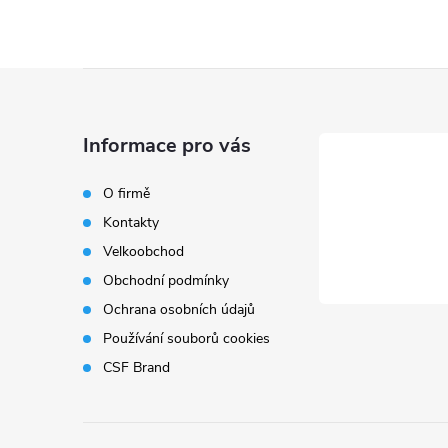
l
á
Z
d
á
a
Informace pro vás
p
c
O firmě
í
Kontakty
a
Velkoobchod
p
t
Obchodní podmínky
r
Ochrana osobních údajů
í
Používání souborů cookies
v
CSF Brand
k
y