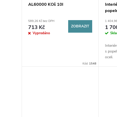
p
d
AL60000 KOš 10l
Inter
popel
r
u
pozin
589,26 Kč bez DPH
1 404,9
o
k
713 Kč
ZOBRAZIT
1 70
Vyprodáno
Skl
d
t
Interié
u
s pope
ů
oceli.
k
Kód:
1548
t
ů