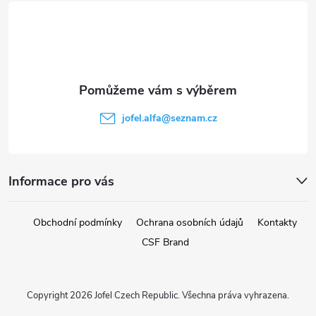
á
p
a
t
jofel.alfa
@
seznam.cz
í
Informace pro vás
Obchodní podmínky
Ochrana osobních údajů
Kontakty
CSF Brand
Copyright 2026
Jofel Czech Republic
. Všechna práva vyhrazena.