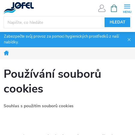
Přejít
NÁKUPNÍ
KOŠÍK
na
obsah
HLEDAT
Zabezpečte svůj provoz za pomoci hygienických prostředků z naší
nabídky.
Domů
Používání souborů
cookies
Souhlas s použitím souborů cookies