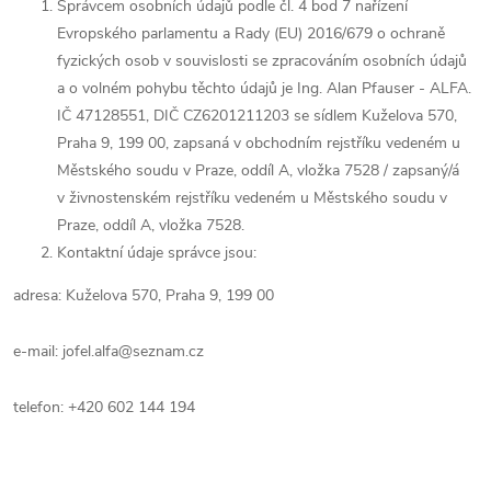
Správcem osobních údajů podle čl. 4 bod 7 nařízení
Evropského parlamentu a Rady (EU) 2016/679 o ochraně
fyzických osob v souvislosti se zpracováním osobních údajů
a o volném pohybu těchto údajů
je
Ing. Alan Pfauser - ALFA
.
IČ
47128551, DIČ CZ6201211203
se sídlem
Kuželova 570,
Praha 9, 199 00
, zapsaná v obchodním rejstříku vedeném u
Městského soudu v Praze
,
oddíl A
, vložka
7528
/ zapsaný/á
v živnostenském rejstříku vedeném u Městského soudu v
Praze, oddíl A, vložka 7528.
Kontaktní údaje správce jsou:
adresa:
Kuželova 570, Praha 9, 199 00
e-mail:
jofel.alfa@seznam.cz
telefon:
+420 602 144 194