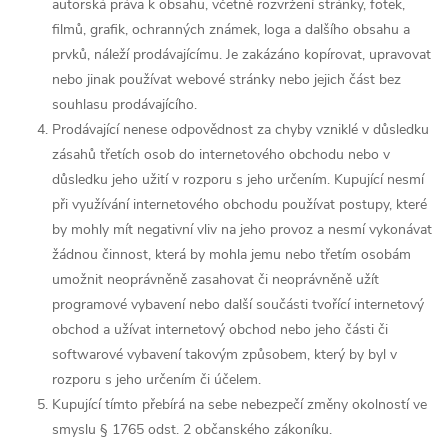
autorská práva k obsahu, včetně rozvržení stránky, fotek,
filmů, grafik, ochranných známek, loga a dalšího obsahu a
prvků, náleží prodávajícímu. Je zakázáno kopírovat, upravovat
nebo jinak používat webové stránky nebo jejich část bez
souhlasu prodávajícího.
Prodávající nenese odpovědnost za chyby vzniklé v důsledku
zásahů třetích osob do internetového obchodu nebo v
důsledku jeho užití v rozporu s jeho určením. Kupující nesmí
při využívání internetového obchodu používat postupy, které
by mohly mít negativní vliv na jeho provoz a nesmí vykonávat
žádnou činnost, která by mohla jemu nebo třetím osobám
umožnit neoprávněně zasahovat či neoprávněně užít
programové vybavení nebo další součásti tvořící internetový
obchod a užívat internetový obchod nebo jeho části či
softwarové vybavení takovým způsobem, který by byl v
rozporu s jeho určením či účelem.
Kupující tímto přebírá na sebe nebezpečí změny okolností ve
smyslu § 1765 odst. 2 občanského zákoníku.