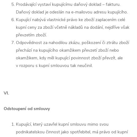
Prodávající vystaví kupujícímu daňový doklad – fakturu.
Daňový doklad je odeslán na e-mailovou adresu kupujícího.
Kupující nabývá vlastnické právo ke zboží zaplacením celé
kupní ceny za zboží včetně nákladů na dodání, nejdříve však
převzetím zboží.
Odpovědnost za nahodilou zkázu, poškození či ztrátu zboží
přechází na kupujícího okamžikem převzetí zboží nebo
okamžikem, kdy měl kupující povinnost zboží převzít, ale
v rozporu s kupní smlouvou tak neučinil.
VI.
Odstoupení od smlouvy
Kupující, který uzavřel kupní smlouvu mimo svou
podnikatelskou činnost jako spotřebitel, má právo od kupní