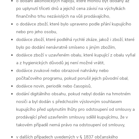
o dodání alkoholických nápojů, které mohou být dodány až
po uplynutí třiceti dnů a jejichž cena závisí na výchylkách
finančního trhu nezávislých na vůli prodávajícího,
o dodávce zboží, které bylo upraveno podle přání kupujícího
nebo pro jeho osobu,
dodávce zboží, které podléhá rychlé zkáze, jakož i zboží, které
bylo po dodání nenávratně smíseno s jiným zbožím,
dodávce zboží v uzavřeném obalu, které kupující z obalu vyňal
a z hygienických důvodů jej není možné vrátit,
dodávce zvukové nebo obrazové nahrávky nebo
počítačového programu, pokud porušil jejich původní obal,
dodávce novin, periodik nebo časopisů,
dodání digitálního obsahu, pokud nebyl dodán na hmotném
nosiči a byl dodán s předchozím výslovným souhlasem
kupujícího před uplynutím lhůty pro odstoupení od smlouvy a
prodávající před uzavřením smlouvy sdělil kupujícímu, že v
takovém případě nemá právo na odstoupení od smlouvy,
v dalších případech uvedených v § 1837 občanského