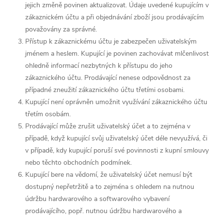
jejich změně povinen aktualizovat. Údaje uvedené kupujícím v
zákaznickém účtu a při objednávání zboží jsou prodávajícím
považovány za správné.
Přístup k zákaznickému účtu je zabezpečen uživatelským
jménem a heslem. Kupující je povinen zachovávat mlčenlivost
ohledně informací nezbytných k přístupu do jeho
zákaznického účtu. Prodávající nenese odpovědnost za
případné zneužití zákaznického účtu třetími osobami.
Kupující není oprávněn umožnit využívání zákaznického účtu
třetím osobám.
Prodávající může zrušit uživatelský účet a to zejména v
případě, když kupující svůj uživatelský účet déle nevyužívá, či
v případě, kdy kupující poruší své povinnosti z kupní smlouvy
nebo těchto obchodních podmínek.
Kupující bere na vědomí, že uživatelský účet nemusí být
dostupný nepřetržitě a to zejména s ohledem na nutnou
údržbu hardwarového a softwarového vybavení
prodávajícího, popř. nutnou údržbu hardwarového a