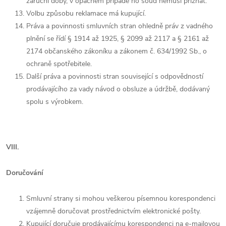
záruční doby, v opačném případě ho soud nemusí přiznat.
Volbu způsobu reklamace má kupující.
Práva a povinnosti smluvních stran ohledně práv z vadného
plnění se řídí § 1914 až 1925, § 2099 až 2117 a § 2161 až
2174 občanského zákoníku a zákonem č. 634/1992 Sb., o
ochraně spotřebitele.
Další práva a povinnosti stran související s odpovědností
prodávajícího za vady návod o obsluze a údržbě, dodávaný
spolu s výrobkem.
VIII.
Doručování
Smluvní strany si mohou veškerou písemnou korespondenci
vzájemně doručovat prostřednictvím elektronické pošty.
Kupující doručuje prodávajícímu korespondenci na e-mailovou