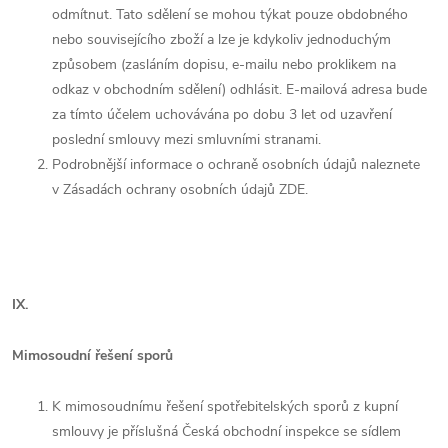
odmítnut. Tato sdělení se mohou týkat pouze obdobného
nebo souvisejícího zboží a lze je kdykoliv jednoduchým
způsobem (zasláním dopisu, e-mailu nebo proklikem na
odkaz v obchodním sdělení) odhlásit. E-mailová adresa bude
za tímto účelem uchovávána po dobu 3 let od uzavření
poslední smlouvy mezi smluvními stranami.
Podrobnější informace o ochraně osobních údajů naleznete
v Zásadách ochrany osobních údajů ZDE.
IX.
Mimosoudní řešení sporů
K mimosoudnímu řešení spotřebitelských sporů z kupní
smlouvy je příslušná Česká obchodní inspekce se sídlem