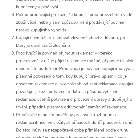
kupní ceny v plné výši.
Pokud prodávající prokáže, že kupující před převzetím o vadě
zboží věděl nebo ji sám způsobil, není prodávající povinen
nároku kupujícího vyhovět.
Kupující nemůže reklamovat zlevněné zboží z důvodu, pro
který je dané zboží zlevněno.
Prodávající je povinen přijmout reklamaci v kterékoli
provozovně, v níž je přijetí reklamace možné, případně i v sídle
nebo místě podnikání. Prodávající je povinen kupujícímu vydat
písemné potvrzení o tom, kdy kupující právo uplatnil, co je
obsahem reklamace a jaký způsob vyřízení reklamace kupující
požaduje, jakož i potvrzení o datu a způsobu vyřízení
reklamace, včetně potvrzení o provedení opravy a době jejího
trvání, případně písemné odůvodnění zamítnutí reklamace.
Prodávající nebo jím pověřený pracovník rozhodne o
reklamaci ihned, ve složitých případech do tří pracovních dnů.
Do této lhůty se nezapočítává doba přiměřená podle druhu
výrobku či služby potřebná k odbornému posouzení vady.