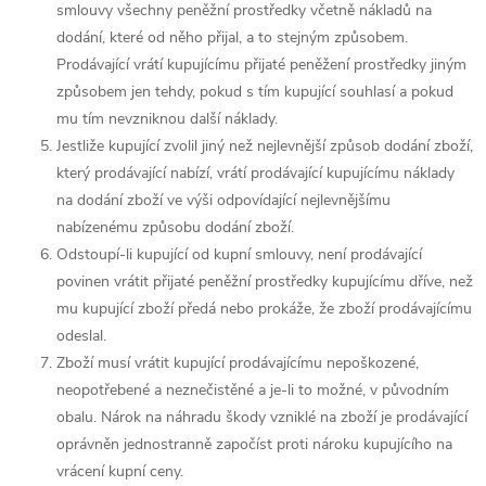
smlouvy všechny peněžní prostředky včetně nákladů na
dodání, které od něho přijal, a to stejným způsobem.
Prodávající vrátí kupujícímu přijaté peněžení prostředky jiným
způsobem jen tehdy, pokud s tím kupující souhlasí a pokud
mu tím nevzniknou další náklady.
Jestliže kupující zvolil jiný než nejlevnější způsob dodání zboží,
který prodávající nabízí, vrátí prodávající kupujícímu náklady
na dodání zboží ve výši odpovídající nejlevnějšímu
nabízenému způsobu dodání zboží.
Odstoupí-li kupující od kupní smlouvy, není prodávající
povinen vrátit přijaté peněžní prostředky kupujícímu dříve, než
mu kupující zboží předá nebo prokáže, že zboží prodávajícímu
odeslal.
Zboží musí vrátit kupující prodávajícímu nepoškozené,
neopotřebené a neznečistěné a je-li to možné, v původním
obalu. Nárok na náhradu škody vzniklé na zboží je prodávající
oprávněn jednostranně započíst proti nároku kupujícího na
vrácení kupní ceny.