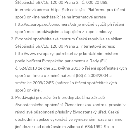
Štěpánská 567/15, 120 00 Praha 2, IČ: 000 20 869,
internetová adresa: https://adr.coi.cz/cs. Platformu pro řešení
sporů on-line nacházející se na internetové adrese
http://ec.europa.eu/consumers/odr je možné využít při řešení
sporů mezi prodávajícím a kupujícím z kupní smlouvy.
Evropské spotřebitelské centrum Česká republika se sídlem
Štěpánská 567/15, 120 00 Praha 2, internetová adresa:
http://www.evropskyspotrebitel.cz je kontaktním místem
podle Nařízení Evropského parlamentu a Rady (EU)
č. 524/2013 ze dne 21. května 2013 o řešení spotřebitelských
sporů on-line a o změně nařízení (ES) č. 2006/2004 a
směrnice 2009/22/ES (nařízení o řešení spotřebitelských
sporů on-line).
Prodávající je oprávněn k prodeji zboží na základě
živnostenského oprávnění. Živnostenskou kontrolu provádí v
rámci své působnosti příslušný živnostenský úřad. Česká
obchodní inspekce vykonává ve vymezeném rozsahu mimo
jiné dozor nad dodržováním zákona č. 634/1992 Sb., o