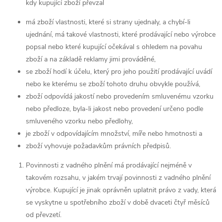
kdy kupující zboží převzal
má zboží vlastnosti, které si strany ujednaly, a chybí-li
ujednání, má takové vlastnosti, které prodávající nebo výrobce
popsal nebo které kupující očekával s ohledem na povahu
zboží a na základě reklamy jimi prováděné,
se zboží hodí k účelu, který pro jeho použití prodávající uvádí
nebo ke kterému se zboží tohoto druhu obvykle používá,
zboží odpovídá jakostí nebo provedením smluvenému vzorku
nebo předloze, byla-li jakost nebo provedení určeno podle
smluveného vzorku nebo předlohy,
je zboží v odpovídajícím množství, míře nebo hmotnosti a
zboží vyhovuje požadavkům právních předpisů.
Povinnosti z vadného plnění má prodávající nejméně v
takovém rozsahu, v jakém trvají povinnosti z vadného plnění
výrobce. Kupující je jinak oprávněn uplatnit právo z vady, která
se vyskytne u spotřebního zboží v době dvaceti čtyř měsíců
od převzetí.