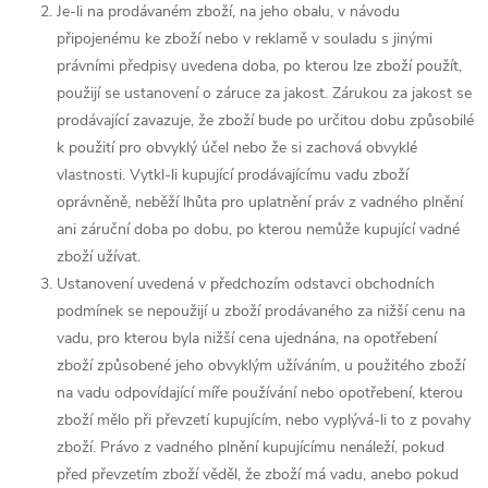
Je-li na prodávaném zboží, na jeho obalu, v návodu
připojenému ke zboží nebo v reklamě v souladu s jinými
právními předpisy uvedena doba, po kterou lze zboží použít,
použijí se ustanovení o záruce za jakost. Zárukou za jakost se
prodávající zavazuje, že zboží bude po určitou dobu způsobilé
k použití pro obvyklý účel nebo že si zachová obvyklé
vlastnosti. Vytkl-li kupující prodávajícímu vadu zboží
oprávněně, neběží lhůta pro uplatnění práv z vadného plnění
ani záruční doba po dobu, po kterou nemůže kupující vadné
zboží užívat.
Ustanovení uvedená v předchozím odstavci obchodních
podmínek se nepoužijí u zboží prodávaného za nižší cenu na
vadu, pro kterou byla nižší cena ujednána, na opotřebení
zboží způsobené jeho obvyklým užíváním, u použitého zboží
na vadu odpovídající míře používání nebo opotřebení, kterou
zboží mělo při převzetí kupujícím, nebo vyplývá-li to z povahy
zboží. Právo z vadného plnění kupujícímu nenáleží, pokud
před převzetím zboží věděl, že zboží má vadu, anebo pokud