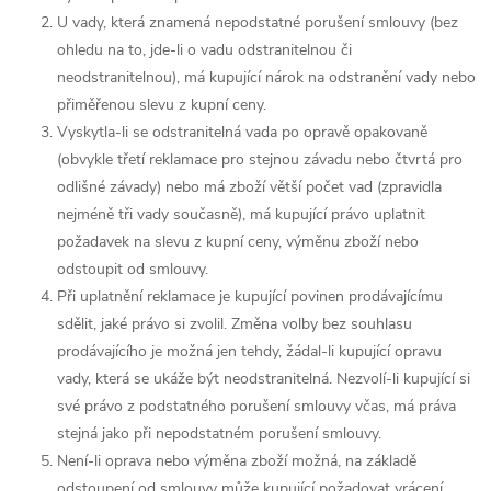
U vady, která znamená nepodstatné porušení smlouvy (bez
ohledu na to, jde-li o vadu odstranitelnou či
neodstranitelnou), má kupující nárok na odstranění vady nebo
přiměřenou slevu z kupní ceny.
Vyskytla-li se odstranitelná vada po opravě opakovaně
(obvykle třetí reklamace pro stejnou závadu nebo čtvrtá pro
odlišné závady) nebo má zboží větší počet vad (zpravidla
nejméně tři vady současně), má kupující právo uplatnit
požadavek na slevu z kupní ceny, výměnu zboží nebo
odstoupit od smlouvy.
Při uplatnění reklamace je kupující povinen prodávajícímu
sdělit, jaké právo si zvolil. Změna volby bez souhlasu
prodávajícího je možná jen tehdy, žádal-li kupující opravu
vady, která se ukáže být neodstranitelná. Nezvolí-li kupující si
své právo z podstatného porušení smlouvy včas, má práva
stejná jako při nepodstatném porušení smlouvy.
Není-li oprava nebo výměna zboží možná, na základě
odstoupení od smlouvy může kupující požadovat vrácení