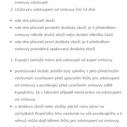
smlouvy odstoupit.
Lhůta pro odstoupení od smlouvy činí 14 dnů
ode dne převzetí zboží,
ode dne převzetí poslední dodávky zboží, je-li předmětem
smlouvy několik druhů zboží nebo dodání několika částí,
ode dne převzetí první dodávky zboží, je-li předmětem
smlouvy pravidelná opakovaná dodávka zboží.
Kupující nemůže mimo jiné odstoupit od kupní smlouvy
poskytování služeb, jestliže byly splněny s jeho předchozím
výslovným souhlasem před uplynutím lhůty pro odstoupení
od smlouvy a prodávající před uzavřením smlouvy sdělil
kupujícímu, že v takovém případě nemá právo na odstoupení
od smlouvy,
o dodávce zboží nebo služby, jejichž cena závisí na
výchylkách finančního trhu nezávisle na vůli prodávajícího a k
němuž může dojít během lhůty pro odstoupení od smlouvy,