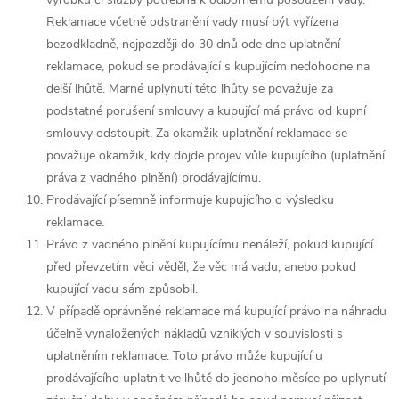
Reklamace včetně odstranění vady musí být vyřízena
bezodkladně, nejpozději do 30 dnů ode dne uplatnění
reklamace, pokud se prodávající s kupujícím nedohodne na
delší lhůtě. Marné uplynutí této lhůty se považuje za
podstatné porušení smlouvy a kupující má právo od kupní
smlouvy odstoupit.
Za okamžik uplatnění reklamace se
považuje okamžik, kdy dojde projev vůle kupujícího (uplatnění
práva z vadného plnění) prodávajícímu.
Prodávající písemně informuje kupujícího o výsledku
reklamace.
Právo z vadného plnění kupujícímu nenáleží, pokud kupující
před převzetím věci věděl, že věc má vadu, anebo pokud
kupující vadu sám způsobil.
V případě oprávněné reklamace má kupující právo na náhradu
účelně vynaložených nákladů vzniklých v souvislosti s
uplatněním reklamace. Toto právo může kupující u
prodávajícího uplatnit ve lhůtě do jednoho měsíce po uplynutí