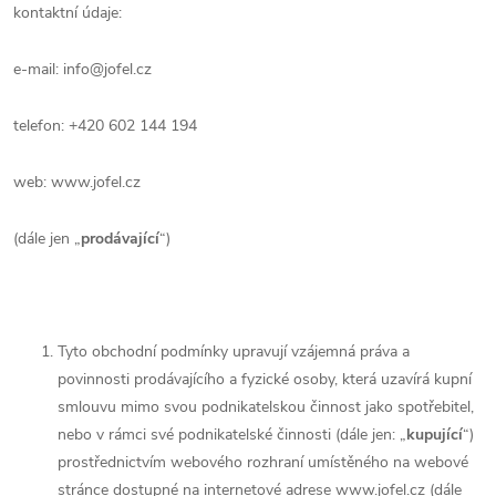
kontaktní údaje:
e-mail:
info@jofel.cz
telefon:
+420 602 144 194
web:
www.jofel.cz
(dále jen „
prodávající
“)
Tyto obchodní podmínky upravují vzájemná práva a
povinnosti prodávajícího a fyzické osoby, která uzavírá kupní
smlouvu mimo svou podnikatelskou činnost jako spotřebitel,
nebo v rámci své podnikatelské činnosti (dále jen: „
kupující
“)
prostřednictvím webového rozhraní umístěného na webové
stránce dostupné na internetové adrese
www.jofel.cz
(dále