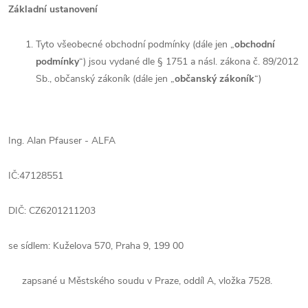
Základní ustanovení
Tyto všeobecné obchodní podmínky (dále jen „
obchodní
podmínky
“) jsou vydané dle § 1751 a násl. zákona č. 89/2012
Sb., občanský zákoník (dále jen „
občanský zákoník
“)
Ing. Alan Pfauser - ALFA
IČ:
47128551
DIČ:
CZ6201211203
se sídlem:
Kuželova 570, Praha 9, 199 00
zapsané u
Městského soudu v Praze, oddíl A
,
vložka
7528
.