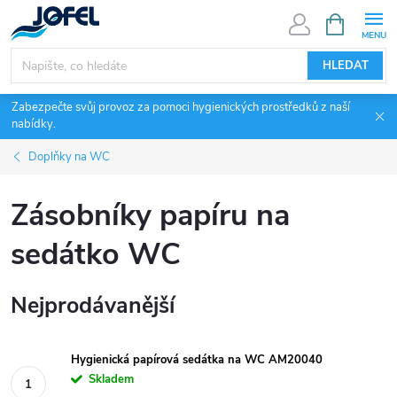
Přejít
NÁKUPNÍ
KOŠÍK
na
obsah
HLEDAT
Zabezpečte svůj provoz za pomoci hygienických prostředků z naší
nabídky.
Doplňky na WC
Zásobníky papíru na
sedátko WC
Nejprodávanější
Hygienická papírová sedátka na WC AM20040
Skladem