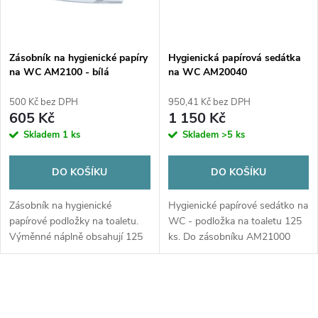
i
í
s
p
Zásobník na hygienické papíry
Hygienická papírová sedátka
na WC AM2100 - bílá
na WC AM20040
p
r
500 Kč bez DPH
950,41 Kč bez DPH
r
605 Kč
1 150 Kč
o
Skladem
1 ks
Skladem
>5 ks
o
d
DO KOŠÍKU
DO KOŠÍKU
d
u
Zásobník na hygienické
Hygienické papírové sedátko na
u
papírové podložky na toaletu.
WC - podložka na toaletu 125
k
Výměnné náplně obsahují 125
ks. Do zásobníku AM21000
k
ks papírových podložek -
nejsou součástí balení.
t
t
O