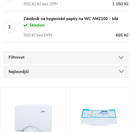
950,41 Kč bez DPH
1 150 Kč
Zásobník na hygienické papíry na WC AM2100 - bílá
Skladem
500 Kč bez DPH
605 Kč
Filtrovat
Ř
Nejlevnější
a
Nejdražší
V
Nejprodávanější
z
ý
Abecedně
e
p
n