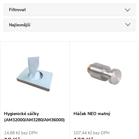
Filtrovat
Ř
Nejlevnější
a
Nejdražší
V
Nejprodávanější
z
ý
Abecedně
e
p
n
i
í
s
p
Hygienické sáčky
Háček NEO matný
(AM32000/AM3280/AM36000)
p
AM30225
r
14,88 Kč bez DPH
107,44 Kč bez DPH