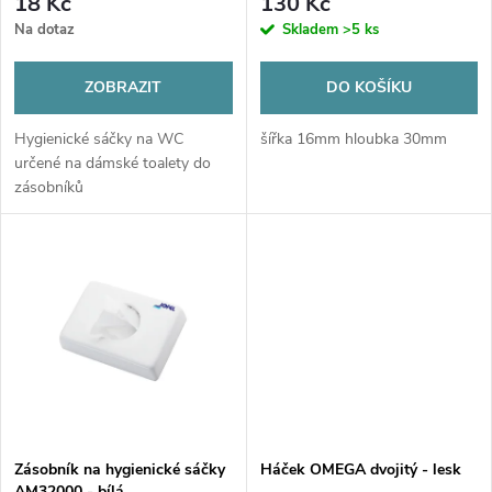
r
18 Kč
130 Kč
o
Na dotaz
Skladem
>5 ks
o
d
ZOBRAZIT
DO KOŠÍKU
d
u
Hygienické sáčky na WC
šířka 16mm hloubka 30mm
u
určené na dámské toalety do
k
zásobníků
k
AM32000/AM32800/AM36000.
t
t
ů
ů
Zásobník na hygienické sáčky
Háček OMEGA dvojitý - lesk
AM32000 - bílá