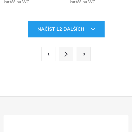
kartáč na WC.
kartáč na WC.
O
NAČÍST 12 DALŠÍCH
v
l
S
1
3
t
á
r
d
á
a
n
k
c
Z
o
í
v
á
á
p
n