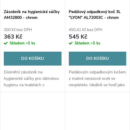
Zásobník na hygienické sáčky
Pedálový odpadkový koš 3L
AM32800 - chrom
"LYON" AL72003C - chrom
300 Kč bez DPH
450,41 Kč bez DPH
363 Kč
545 Kč
Skladem
>5 ks
Skladem
>5 ks
DO KOŠÍKU
DO KOŠÍKU
Diskrétní zásobník na
Pedálovým odpadkovým košem
hygienické sáčky pro dámskou
z matné nerezové oceli se
hygienu na toaletách v
nespletete. Ideálně se hodí jako
provedení chromu s kapacitou
příruční koš do kanceláře či
25 ks.
koupelny. Má objem 3 litry a
jeho tvar a použité materiály z...