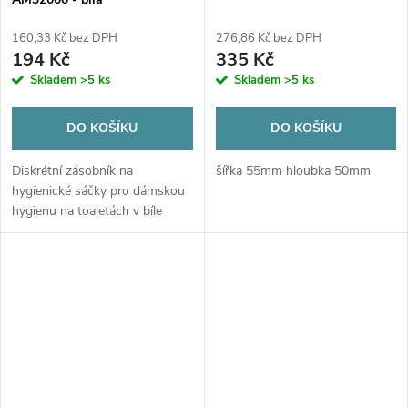
160,33 Kč bez DPH
276,86 Kč bez DPH
194 Kč
335 Kč
Skladem
>5 ks
Skladem
>5 ks
DO KOŠÍKU
DO KOŠÍKU
Diskrétní zásobník na
šířka 55mm hloubka 50mm
hygienické sáčky pro dámskou
hygienu na toaletách v bíle
barvě s kapacitou 25 ks.