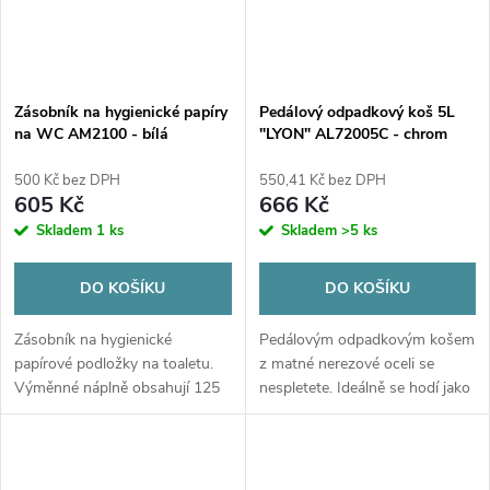
Zásobník na hygienické papíry
Pedálový odpadkový koš 5L
na WC AM2100 - bílá
"LYON" AL72005C - chrom
500 Kč bez DPH
550,41 Kč bez DPH
605 Kč
666 Kč
Skladem
1 ks
Skladem
>5 ks
DO KOŠÍKU
DO KOŠÍKU
Zásobník na hygienické
Pedálovým odpadkovým košem
papírové podložky na toaletu.
z matné nerezové oceli se
Výměnné náplně obsahují 125
nespletete. Ideálně se hodí jako
ks papírových podložek -
příruční koš do kanceláře či
nejsou součástí balení.
koupelny. Má objem 5 litrů a
jeho tvar a použité materiály z...