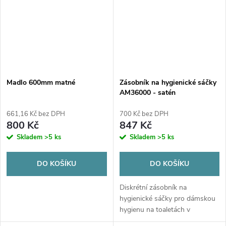
Madlo 600mm matné
Zásobník na hygienické sáčky
AM36000 - satén
661,16 Kč bez DPH
700 Kč bez DPH
800 Kč
847 Kč
Skladem
>5 ks
Skladem
>5 ks
DO KOŠÍKU
DO KOŠÍKU
Diskrétní zásobník na
hygienické sáčky pro dámskou
hygienu na toaletách v
provedení nerezové oceli s