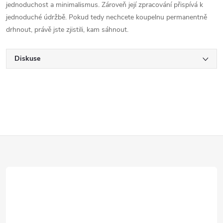
jednoduchost a minimalismus. Zároveň její zpracování přispívá k
jednoduché údržbě. Pokud tedy nechcete koupelnu permanentně
drhnout, právě jste zjistili, kam sáhnout.
Diskuse
Z
á
p
a