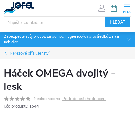
Přejít
NÁKUPNÍ
KOŠÍK
na
obsah
HLEDAT
Zabezpečte svůj provoz za pomoci hygienických prostředků z naší
nabídky.
Nerezové příslušenství
Háček OMEGA dvojitý -
lesk
Podrobnosti hodnocení
Neohodnoceno
Kód produktu:
1544