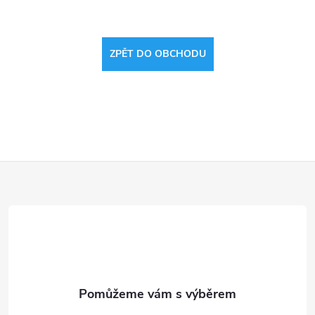
ZPĚT DO OBCHODU
Z
á
p
a