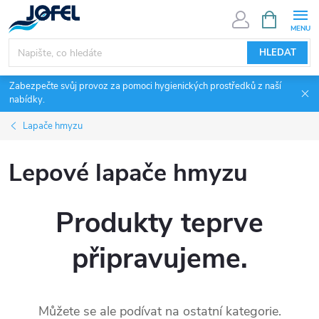
Přejít
NÁKUPNÍ
KOŠÍK
na
obsah
HLEDAT
Zabezpečte svůj provoz za pomoci hygienických prostředků z naší
nabídky.
Lapače hmyzu
Lepové lapače hmyzu
Produkty teprve
připravujeme.
Můžete se ale podívat na ostatní kategorie.