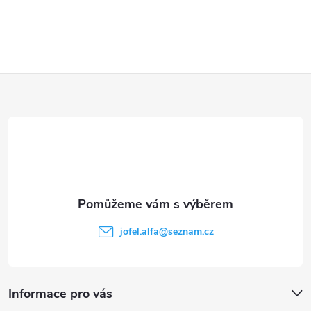
Z
á
p
a
t
jofel.alfa
@
seznam.cz
í
Informace pro vás