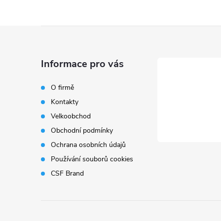
Z
á
Informace pro vás
p
O firmě
Kontakty
a
Velkoobchod
t
Obchodní podmínky
Ochrana osobních údajů
í
Používání souborů cookies
CSF Brand