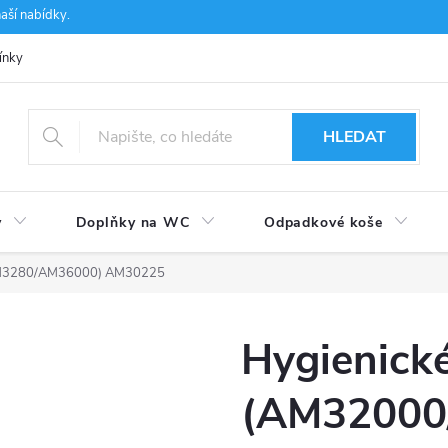
aší nabídky.
ínky
Ochrana osobních údajů
Používání souborů cookies
CSF 
HLEDAT
y
Doplňky na WC
Odpadkové koše
AM3280/AM36000) AM30225
Hygienick
(AM32000