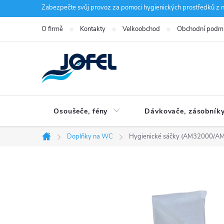
Přejít
Zabezpečte svůj provoz za pomoci hygienických prostředků z n
na
O firmě
Kontakty
Velkoobchod
Obchodní podm
obsah
Osoušeče, fény
Dávkovače, zásobník
Doplňky na WC
Hygienické sáčky (AM32000/
Domů