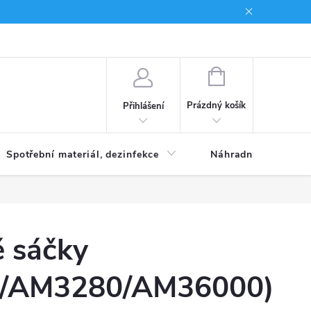
Brand
NÁKUPNÍ
KOŠÍK
Prázdný košík
Přihlášení
Spotřební materiál, dezinfekce
Náhradní díly
é sáčky
/AM3280/AM36000)