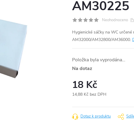
AM30225
P
Neohodnoceno
Hygienické sáčky na WC určené 
AM32000/AM32800/AM36000.
Položka byla vyprodána…
Na dotaz
18 Kč
14,88 Kč bez DPH
Měrná
cena:
Dotaz k produktu
Sdíl