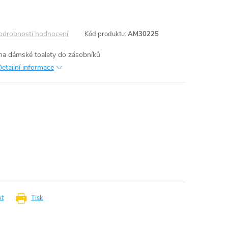
odrobnosti hodnocení
Kód produktu:
AM30225
na dámské toalety do zásobníků
Detailní informace
et
Tisk