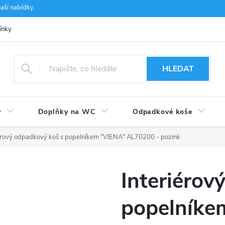
aší nabídky.
ínky
Ochrana osobních údajů
Používání souborů cookies
CSF 
HLEDAT
y
Doplňky na WC
Odpadkové koše
iérový odpadkový koš s popelníkem "VIENA" AL70200 - pozink
Interiérov
popelníke