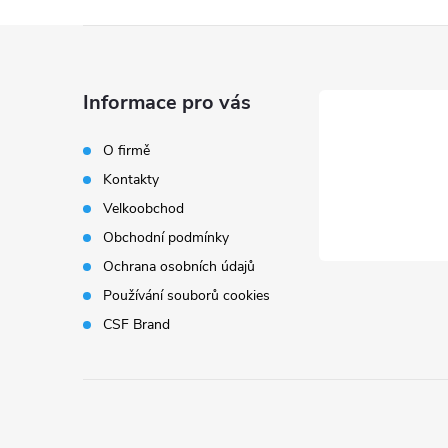
Z
á
Informace pro vás
p
O firmě
Kontakty
a
Velkoobchod
t
Obchodní podmínky
Ochrana osobních údajů
í
Používání souborů cookies
CSF Brand