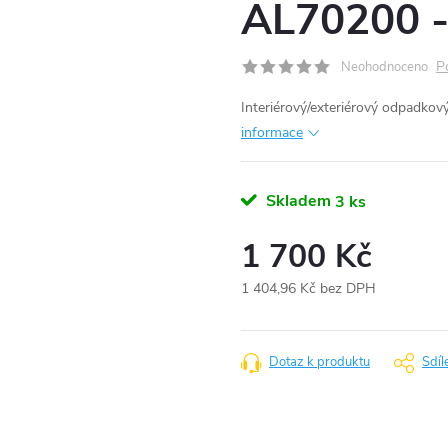
AL70200 -
P
Neohodnoceno
Interiérový/exteriérový odpadkov
informace
Skladem
3 ks
1 700 Kč
1 404,96 Kč bez DPH
Měrná
cena:
Dotaz k produktu
Sdíl