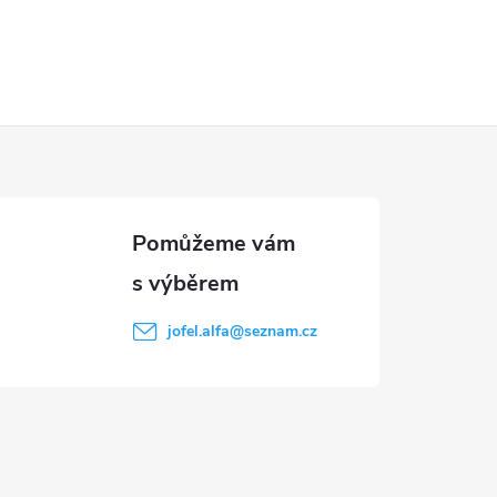
jofel.alfa
@
seznam.cz