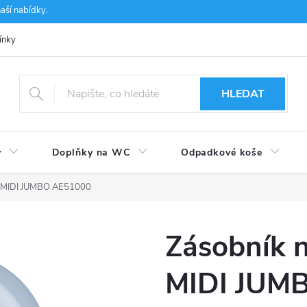
aší nabídky.
ínky
Ochrana osobních údajů
Používání souborů cookies
CSF 
HLEDAT
y
Doplňky na WC
Odpadkové koše
ír MIDI JUMBO AE51000
Zásobník n
MIDI JUM