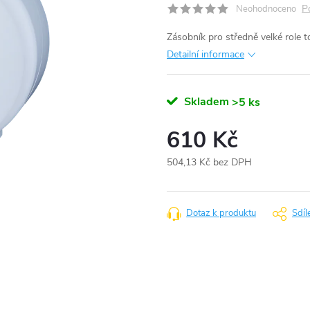
P
Neohodnoceno
Zásobník pro středně velké role t
Detailní informace
Skladem
>5 ks
610 Kč
504,13 Kč bez DPH
Měrná
cena:
Dotaz k produktu
Sdíl