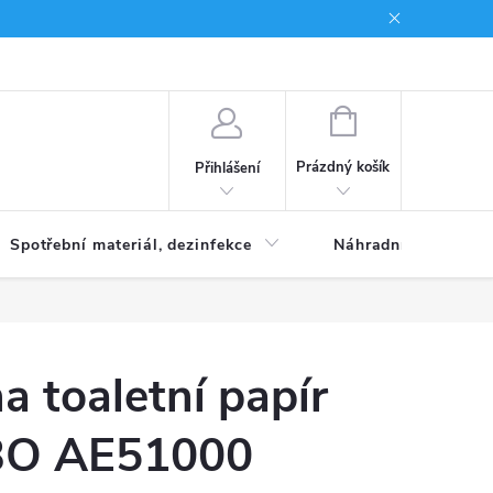
Brand
NÁKUPNÍ
KOŠÍK
Prázdný košík
Přihlášení
Spotřební materiál, dezinfekce
Náhradní díly
a toaletní papír
BO AE51000