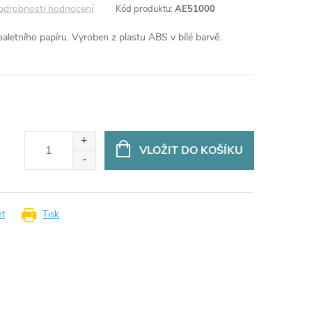
odrobnosti hodnocení
Kód produktu:
AE51000
oaletního papíru. Vyroben z plastu ABS v bílé barvě.
VLOŽIT DO KOŠÍKU
et
Tisk