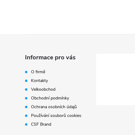
Z
á
Informace pro vás
p
O firmě
Kontakty
a
Velkoobchod
t
Obchodní podmínky
Ochrana osobních údajů
í
Používání souborů cookies
CSF Brand