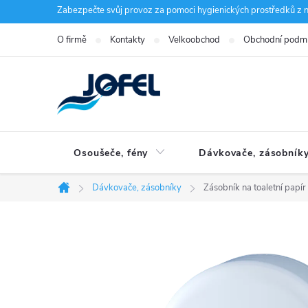
Přejít
Zabezpečte svůj provoz za pomoci hygienických prostředků z n
na
O firmě
Kontakty
Velkoobchod
Obchodní podm
obsah
Osoušeče, fény
Dávkovače, zásobník
Dávkovače, zásobníky
Zásobník na toaletní pap
Domů