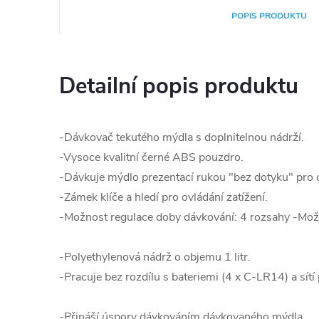
POPIS PRODUKTU
Detailní popis produktu
-Dávkovač tekutého mýdla s doplnitelnou nádrží.
-Vysoce kvalitní černé ABS pouzdro.
-Dávkuje mýdlo prezentací rukou "bez dotyku" pro 
-Zámek klíče a hledí pro ovládání zatížení.
-Možnost regulace doby dávkování: 4 rozsahy -Mo
-Polyethylenová nádrž o objemu 1 litr.
-Pracuje bez rozdílu s bateriemi (4 x C-LR14) a sí
-Přináší úspory dávkováním dávkovaného mýdla.