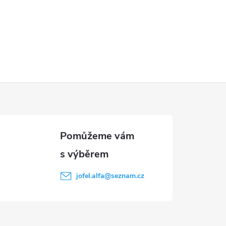
jofel.alfa
@
seznam.cz