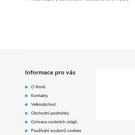
Z
á
Informace pro vás
p
O firmě
Kontakty
a
Velkoobchod
t
Obchodní podmínky
Ochrana osobních údajů
í
Používání souborů cookies