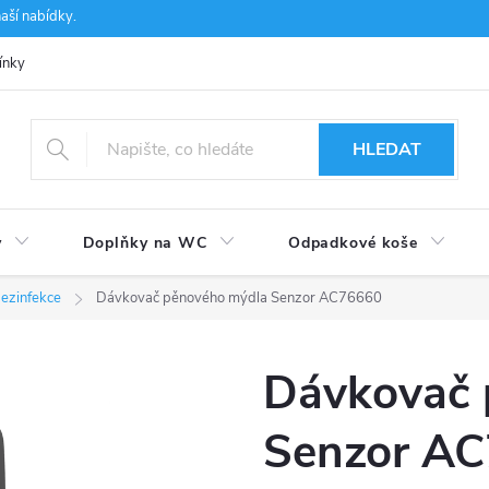
aší nabídky.
ínky
Ochrana osobních údajů
Používání souborů cookies
CSF 
HLEDAT
y
Doplňky na WC
Odpadkové koše
ezinfekce
Dávkovač pěnového mýdla Senzor AC76660
Dávkovač 
Senzor A