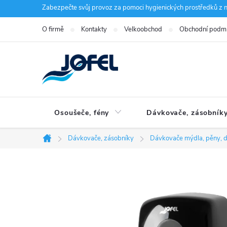
Přejít
Zabezpečte svůj provoz za pomoci hygienických prostředků z n
na
O firmě
Kontakty
Velkoobchod
Obchodní podm
obsah
Osoušeče, fény
Dávkovače, zásobník
Dávkovače, zásobníky
Dávkovače mýdla, pěny, d
Domů