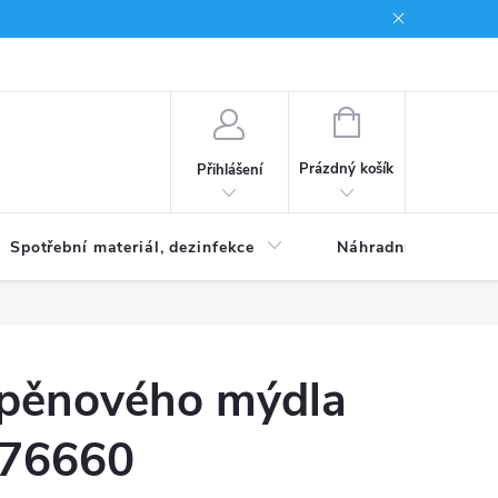
Brand
NÁKUPNÍ
KOŠÍK
Prázdný košík
Přihlášení
Spotřební materiál, dezinfekce
Náhradní díly
pěnového mýdla
C76660