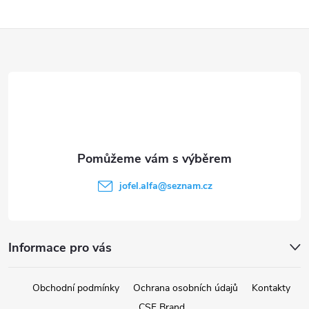
Z
á
p
a
t
jofel.alfa
@
seznam.cz
í
Informace pro vás
Obchodní podmínky
Ochrana osobních údajů
Kontakty
CSF Brand