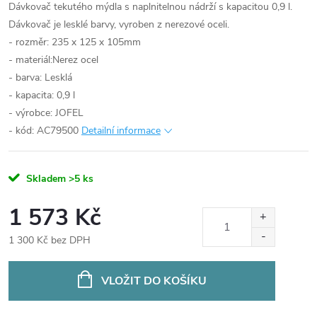
Dávkovač tekutého mýdla s naplnitelnou nádrží s kapacitou 0,9 l.
Dávkovač je lesklé barvy, vyroben z nerezové oceli.
- rozměr: 235 x 125 x 105mm
- materiál:Nerez ocel
- barva: Lesklá
- kapacita: 0,9 l
- výrobce: JOFEL
- kód: AC79500
Detailní informace
Skladem
>5 ks
1 573 Kč
1 300 Kč bez DPH
Měrná
cena:
VLOŽIT DO KOŠÍKU