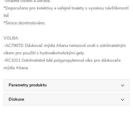
*Snadné čištění a údržba.
*Doporučeno pro kolektivy a veřejné toalety s vysokou návštěvností
lidí
*Široce zkontrolováno.
VOLBA:
-AC790T0: Dávkovač mýdla Aitana nerezové oceli s odnímatelným
víkem pro použití s hydroalkoholickými gely.
-RC1011 Odnímatelné bílé polypropylenové víko pro dávkovače
mýdla Aitana.
Parametry produktu
Diskuse