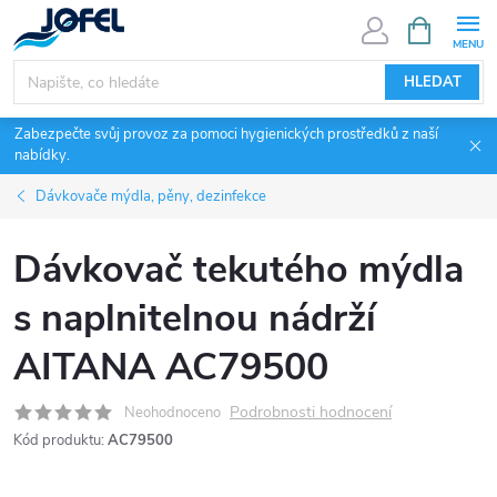
Přejít
NÁKUPNÍ
KOŠÍK
na
obsah
HLEDAT
Zabezpečte svůj provoz za pomoci hygienických prostředků z naší
nabídky.
Dávkovače mýdla, pěny, dezinfekce
Dávkovač tekutého mýdla
s naplnitelnou nádrží
AITANA AC79500
Podrobnosti hodnocení
Neohodnoceno
Kód produktu:
AC79500