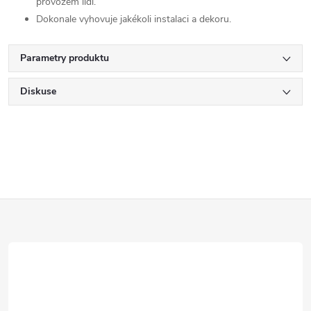
provozem lidí.
Dokonale vyhovuje jakékoli instalaci a dekoru.
Parametry produktu
Diskuse
Z
á
p