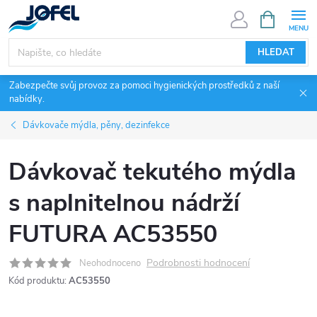
Přejít
NÁKUPNÍ
KOŠÍK
na
obsah
HLEDAT
Zabezpečte svůj provoz za pomoci hygienických prostředků z naší
nabídky.
Dávkovače mýdla, pěny, dezinfekce
Dávkovač tekutého mýdla
s naplnitelnou nádrží
FUTURA AC53550
Podrobnosti hodnocení
Neohodnoceno
Kód produktu:
AC53550