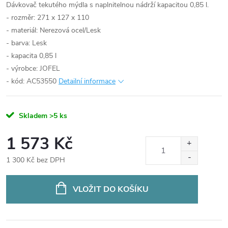
Dávkovač tekutého mýdla s naplnitelnou nádrží kapacitou 0,85 l.
- rozměr: 271 x 127 x 110
- materiál: Nerezová ocel/Lesk
- barva: Lesk
- kapacita 0,85 l
- výrobce: JOFEL
- kód: AC53550
Detailní informace
Skladem
>5 ks
1 573 Kč
1 300 Kč bez DPH
Měrná
cena:
VLOŽIT DO KOŠÍKU