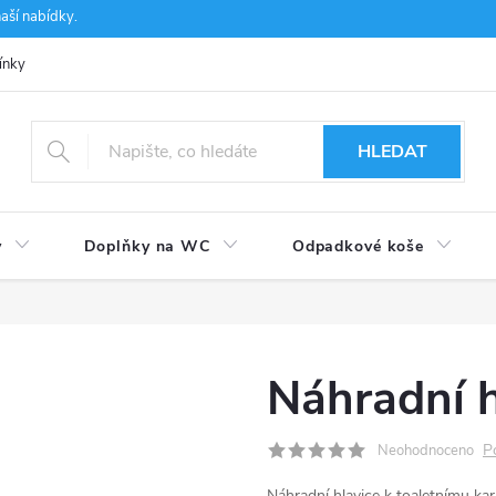
aší nabídky.
ínky
Ochrana osobních údajů
Používání souborů cookies
CSF 
HLEDAT
y
Doplňky na WC
Odpadkové koše
Náhradní 
P
Neohodnoceno
Náhradní hlavice k toaletnímu ka