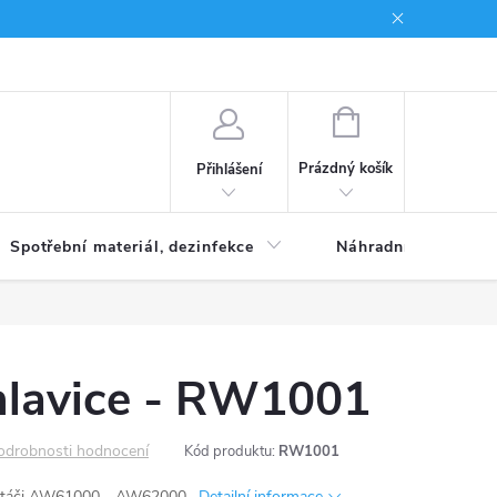
Brand
NÁKUPNÍ
KOŠÍK
Prázdný košík
Přihlášení
Spotřební materiál, dezinfekce
Náhradní díly
hlavice - RW1001
odrobnosti hodnocení
Kód produktu:
RW1001
rtáči
AW61000 - AW62000.
Detailní informace