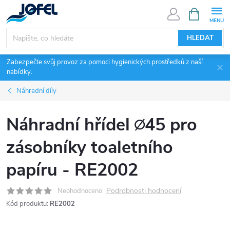
Přejít
NÁKUPNÍ
KOŠÍK
na
obsah
HLEDAT
Zabezpečte svůj provoz za pomoci hygienických prostředků z naší
nabídky.
Náhradní díly
Náhradní hřídel ∅45 pro
zásobníky toaletního
papíru - RE2002
Podrobnosti hodnocení
Neohodnoceno
Kód produktu:
RE2002