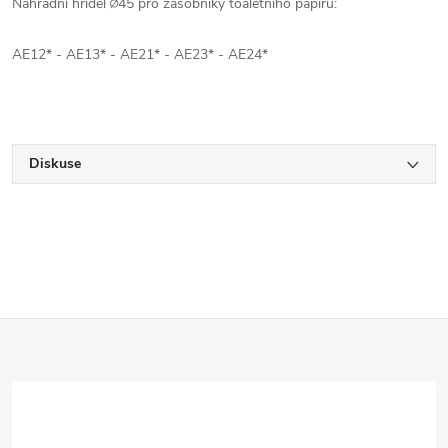
Náhradní hřídel ∅45 pro zásobníky toaletního papíru:
AE12* - AE13* - AE21* - AE23* - AE24*
Diskuse
Z
á
p