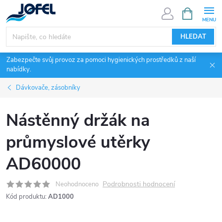
Přejít
NÁKUPNÍ
KOŠÍK
na
obsah
HLEDAT
Zabezpečte svůj provoz za pomoci hygienických prostředků z naší
nabídky.
Dávkovače, zásobníky
Nástěnný držák na
průmyslové utěrky
AD60000
Podrobnosti hodnocení
Neohodnoceno
Kód produktu:
AD1000