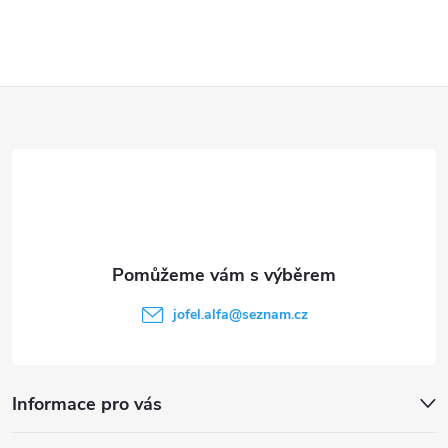
Z
á
p
a
t
jofel.alfa
@
seznam.cz
í
Informace pro vás