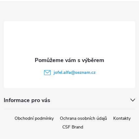
Z
á
p
a
t
jofel.alfa
@
seznam.cz
í
Informace pro vás
Obchodní podmínky
Ochrana osobních údajů
Kontakty
CSF Brand