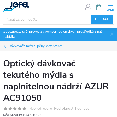
Přejít
NÁKUPNÍ
KOŠÍK
na
obsah
HLEDAT
Zabezpečte svůj provoz za pomoci hygienických prostředků z naší
nabídky.
Dávkovače mýdla, pěny, dezinfekce
Optický dávkovač
tekutého mýdla s
naplnitelnou nádrží AZUR
AC91050
Podrobnosti hodnocení
Neohodnoceno
Kód produktu:
AC91050