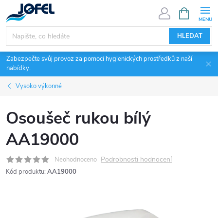
Přejít
NÁKUPNÍ
KOŠÍK
na
obsah
HLEDAT
Zabezpečte svůj provoz za pomoci hygienických prostředků z naší
nabídky.
Vysoko výkonné
Osoušeč rukou bílý
AA19000
Podrobnosti hodnocení
Neohodnoceno
Kód produktu:
AA19000