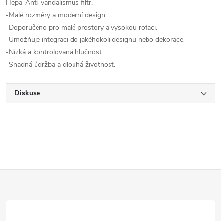
Hepa-Anti-vandalismus filtr.
-Malé rozměry a moderní design.
-Doporučeno pro malé prostory a vysokou rotaci.
-Umožňuje integraci do jakéhokoli designu nebo dekorace.
-Nízká a kontrolovaná hlučnost.
-Snadná údržba a dlouhá životnost.
Diskuse
Z
á