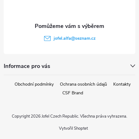
p
a
t
jofel.alfa
@
seznam.cz
í
Informace pro vás
Obchodní podmínky
Ochrana osobních údajů
Kontakty
CSF Brand
Copyright 2026
Jofel Czech Republic
. Všechna práva vyhrazena.
Vytvořil Shoptet