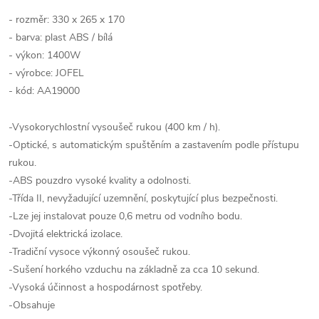
- rozměr:
330 x 265 x 170
- barva: plast ABS / bílá
- výkon: 1400W
- výrobce: JOFEL
- kód: AA19000
-Vysokorychlostní vysoušeč rukou (400 km / h).
-Optické, s automatickým spuštěním a zastavením podle přístupu
rukou.
-ABS pouzdro vysoké kvality a odolnosti.
-Třída II, nevyžadující uzemnění, poskytující plus bezpečnosti.
-Lze jej instalovat pouze 0,6 metru od vodního bodu.
-Dvojitá elektrická izolace.
-Tradiční vysoce výkonný osoušeč rukou.
-Sušení horkého vzduchu na základně za cca 10 sekund.
-Vysoká účinnost a hospodárnost spotřeby.
-Obsahuje