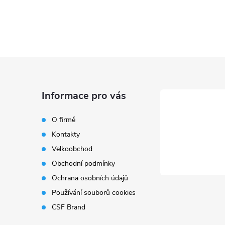
Z
á
Informace pro vás
p
O firmě
Kontakty
a
Velkoobchod
t
Obchodní podmínky
Ochrana osobních údajů
í
Používání souborů cookies
CSF Brand