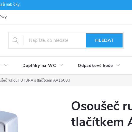
aší nabídky.
ínky
Ochrana osobních údajů
Používání souborů cookies
CSF 
HLEDAT
y
Doplňky na WC
Odpadkové koše
ušeč rukou FUTURA s tlačítkem AA15000
Osoušeč r
tlačítkem