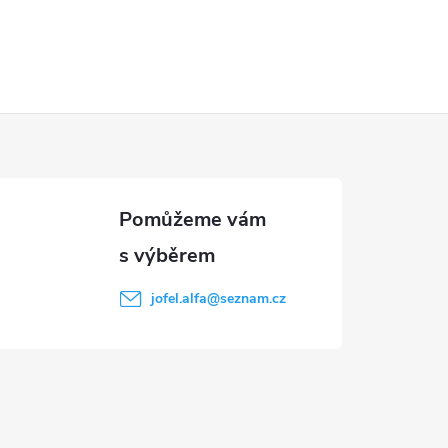
jofel.alfa
@
seznam.cz