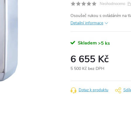
P
Neohodnoceno
Osoušeč rukou s ovládáním na tl
Detailní informace
Skladem
>5 ks
6 655 Kč
5 500 Kč bez DPH
Měrná
cena:
Dotaz k produktu
Sdíl