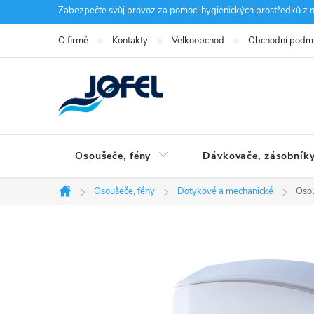
Přejít
Zabezpečte svůj provoz za pomoci hygienických prostředků z n
na
O firmě
Kontakty
Velkoobchod
Obchodní podm
obsah
Osoušeče, fény
Dávkovače, zásobník
Osoušeče, fény
Dotykové a mechanické
Oso
Domů