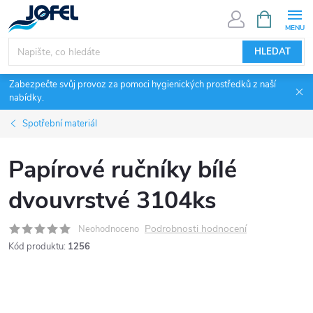
Přejít
NÁKUPNÍ
KOŠÍK
na
obsah
HLEDAT
Zabezpečte svůj provoz za pomoci hygienických prostředků z naší
nabídky.
Spotřební materiál
Papírové ručníky bílé
dvouvrstvé 3104ks
Podrobnosti hodnocení
Neohodnoceno
Kód produktu:
1256