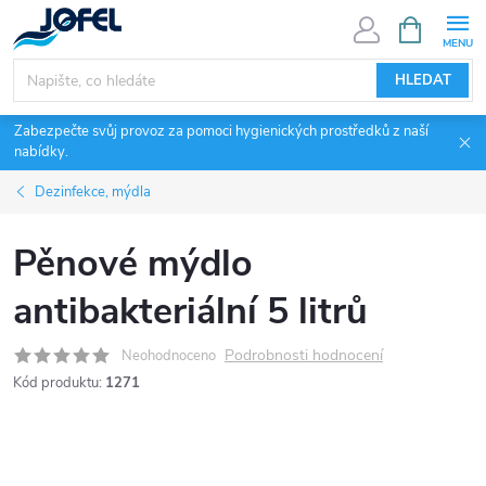
Přejít
NÁKUPNÍ
KOŠÍK
na
obsah
HLEDAT
Zabezpečte svůj provoz za pomoci hygienických prostředků z naší
nabídky.
Dezinfekce, mýdla
Pěnové mýdlo
antibakteriální 5 litrů
Podrobnosti hodnocení
Neohodnoceno
Kód produktu:
1271