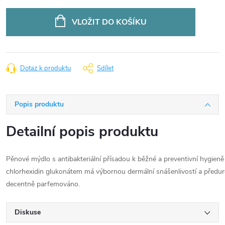
Měrná
cena:
VLOŽIT DO KOŠÍKU
Dotaz k produktu
Sdílet
Popis produktu
Detailní popis produktu
​Pěnové mýdlo s antibakteriální přísadou k běžné a preventivní hygien
chlorhexidin glukonátem má výbornou dermální snášenlivostí a předurč
decentně parfemováno.
Diskuse