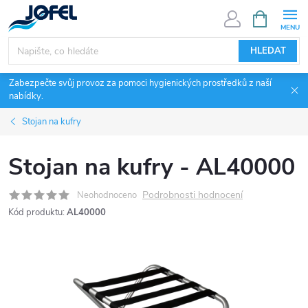
Přejít
NÁKUPNÍ
KOŠÍK
na
obsah
HLEDAT
Zabezpečte svůj provoz za pomoci hygienických prostředků z naší
nabídky.
Stojan na kufry
Stojan na kufry - AL40000
Podrobnosti hodnocení
Neohodnoceno
Kód produktu:
AL40000