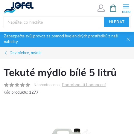
Přejít
NÁKUPNÍ
KOŠÍK
na
obsah
HLEDAT
Zabezpečte svůj provoz za pomoci hygienických prostředků z naší
nabídky.
Dezinfekce, mýdla
Tekuté mýdlo bílé 5 litrů
Podrobnosti hodnocení
Neohodnoceno
Kód produktu:
1277