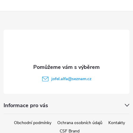
Z
á
p
a
t
jofel.alfa
@
seznam.cz
í
Informace pro vás
Obchodní podmínky
Ochrana osobních údajů
Kontakty
CSF Brand