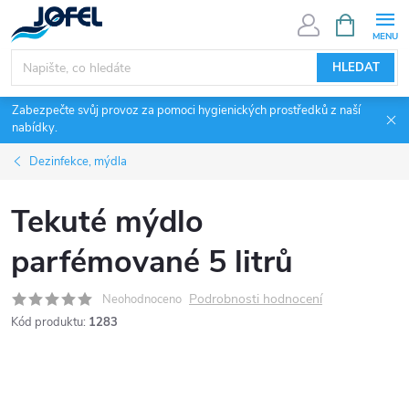
Přejít
NÁKUPNÍ
KOŠÍK
na
obsah
HLEDAT
Zabezpečte svůj provoz za pomoci hygienických prostředků z naší
nabídky.
Dezinfekce, mýdla
Tekuté mýdlo
parfémované 5 litrů
Podrobnosti hodnocení
Neohodnoceno
Kód produktu:
1283