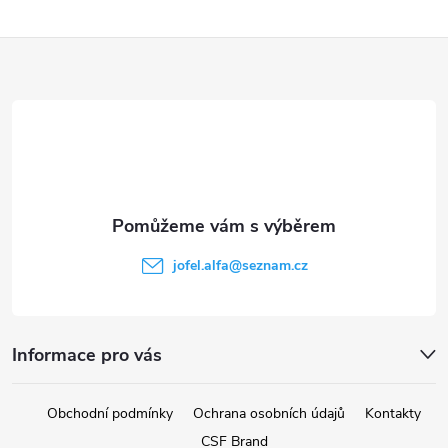
Z
á
p
a
t
jofel.alfa
@
seznam.cz
í
Informace pro vás
Obchodní podmínky
Ochrana osobních údajů
Kontakty
CSF Brand