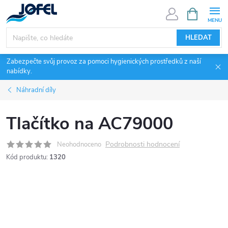
Přejít
NÁKUPNÍ
KOŠÍK
na
obsah
HLEDAT
Zabezpečte svůj provoz za pomoci hygienických prostředků z naší
nabídky.
Náhradní díly
Tlačítko na AC79000
Podrobnosti hodnocení
Neohodnoceno
Kód produktu:
1320