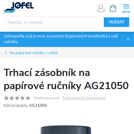
Přejít
NÁKUPNÍ
KOŠÍK
na
obsah
HLEDAT
Zabezpečte svůj provoz za pomoci hygienických prostředků z naší
nabídky.
Na papírové ručníky v rolích
Trhací zásobník na
papírové ručníky AG21050
Podrobnosti hodnocení
Neohodnoceno
Kód produktu:
AG21050