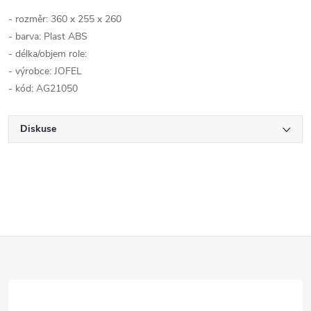
- rozměr:
360 x 255 x 260
- barva:
Plast ABS
- délka/objem role:
- výrobce: JOFEL
- kód:
AG21050
Diskuse
Z
á