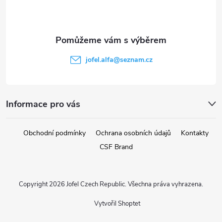
p
a
t
jofel.alfa
@
seznam.cz
í
Informace pro vás
Obchodní podmínky
Ochrana osobních údajů
Kontakty
CSF Brand
Copyright 2026
Jofel Czech Republic
. Všechna práva vyhrazena.
Vytvořil Shoptet