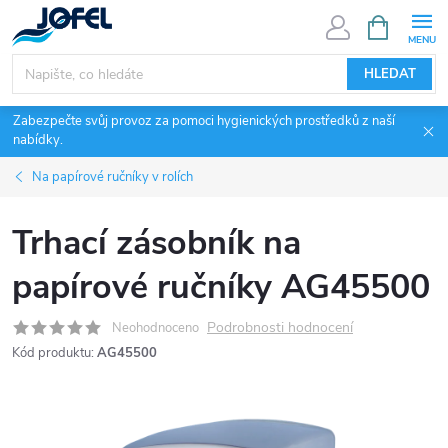
Přejít
NÁKUPNÍ
KOŠÍK
na
obsah
HLEDAT
Zabezpečte svůj provoz za pomoci hygienických prostředků z naší
nabídky.
Na papírové ručníky v rolích
Trhací zásobník na
papírové ručníky AG45500
Podrobnosti hodnocení
Neohodnoceno
Kód produktu:
AG45500