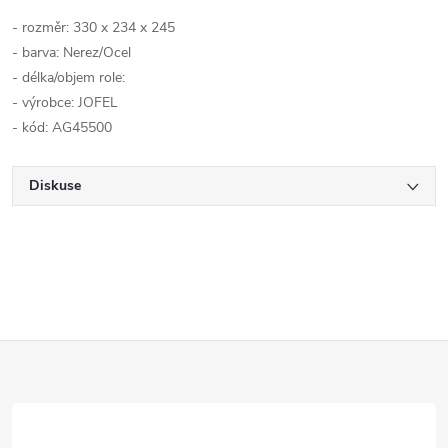
- rozměr:
330 x 234 x 245
- barva:
Nerez/Ocel
- délka/objem role:
- výrobce: JOFEL
- kód: AG45500
Diskuse
Z
á