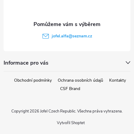
p
a
t
jofel.alfa
@
seznam.cz
í
Informace pro vás
Obchodní podmínky
Ochrana osobních údajů
Kontakty
CSF Brand
Copyright 2026
Jofel Czech Republic
. Všechna práva vyhrazena.
Vytvořil Shoptet