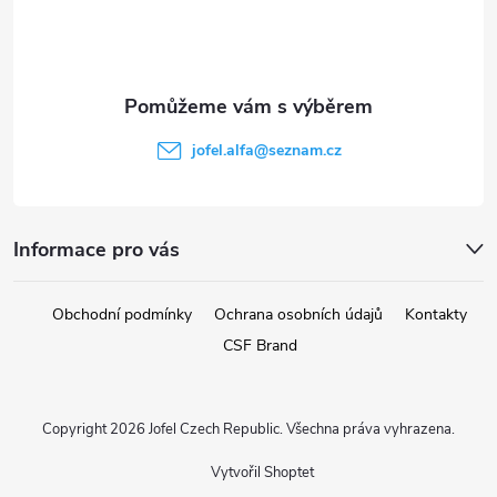
p
a
t
jofel.alfa
@
seznam.cz
í
Informace pro vás
Obchodní podmínky
Ochrana osobních údajů
Kontakty
CSF Brand
Copyright 2026
Jofel Czech Republic
. Všechna práva vyhrazena.
Vytvořil Shoptet