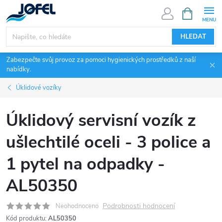
Přejít
NÁKUPNÍ
KOŠÍK
na
obsah
HLEDAT
Zabezpečte svůj provoz za pomoci hygienických prostředků z naší
nabídky.
Úklidové vozíky
Úklidový servisní vozík z
ušlechtilé oceli - 3 police a
1 pytel na odpadky -
AL50350
Podrobnosti hodnocení
Neohodnoceno
Kód produktu:
AL50350