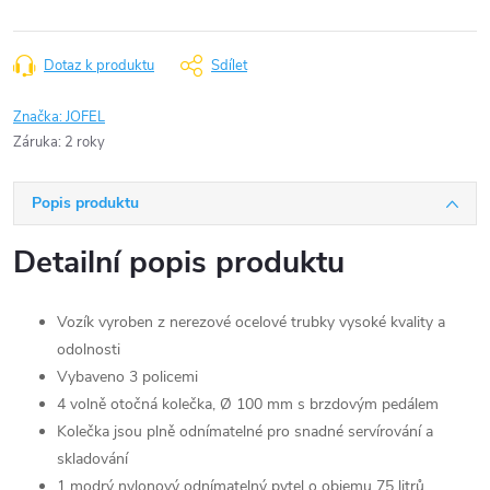
Dotaz k produktu
Sdílet
Značka:
JOFEL
Záruka
:
2 roky
Popis produktu
Detailní popis produktu
Vozík vyroben z nerezové ocelové trubky vysoké kvality a
odolnosti
Vybaveno 3 policemi
4 volně otočná kolečka, Ø 100 mm s brzdovým pedálem
Kolečka jsou plně odnímatelné pro snadné servírování a
skladování
1 modrý nylonový odnímatelný pytel o objemu 75 litrů