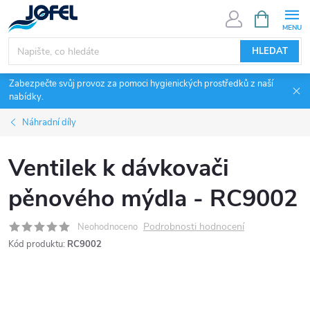
Přejít
NÁKUPNÍ
KOŠÍK
na
obsah
HLEDAT
Zabezpečte svůj provoz za pomoci hygienických prostředků z naší
nabídky.
Náhradní díly
Ventilek k dávkovači
pěnového mýdla - RC9002
Podrobnosti hodnocení
Neohodnoceno
Kód produktu:
RC9002