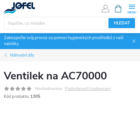
Přejít
NÁKUPNÍ
KOŠÍK
na
obsah
HLEDAT
Zabezpečte svůj provoz za pomoci hygienických prostředků z naší
nabídky.
Náhradní díly
Ventilek na AC70000
Podrobnosti hodnocení
Neohodnoceno
Kód produktu:
1305