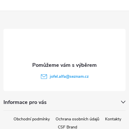
Z
á
p
a
t
jofel.alfa
@
seznam.cz
í
Informace pro vás
Obchodní podmínky
Ochrana osobních údajů
Kontakty
CSF Brand