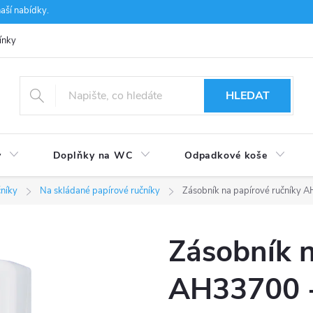
aší nabídky.
ínky
Ochrana osobních údajů
Používání souborů cookies
CSF 
HLEDAT
y
Doplňky na WC
Odpadkové koše
čníky
Na skládané papírové ručníky
Zásobník na papírové ručníky A
Zásobník n
AH33700 -