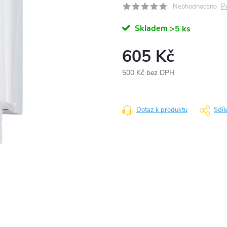
P
Neohodnoceno
Skladem
>5 ks
605 Kč
500 Kč bez DPH
Měrná
cena:
Dotaz k produktu
Sdíl