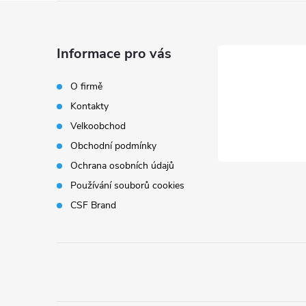
Z
á
Informace pro vás
p
O firmě
Kontakty
a
Velkoobchod
t
Obchodní podmínky
Ochrana osobních údajů
í
Používání souborů cookies
CSF Brand