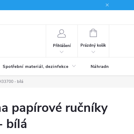
Brand
NÁKUPNÍ
KOŠÍK
Prázdný košík
Přihlášení
Spotřební materiál, dezinfekce
Náhradní díly
H33700 - bílá
a papírové ručníky
 bílá