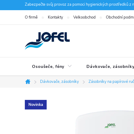
Přejít
Zabezpečte svůj provoz za pomoci hygienických prostředků z n
na
O firmě
Kontakty
Velkoobchod
Obchodní podm
obsah
Osoušeče, fény
Dávkovače, zásobník
Dávkovače, zásobníky
Zásobníky na papírové ru
Domů
Novinka