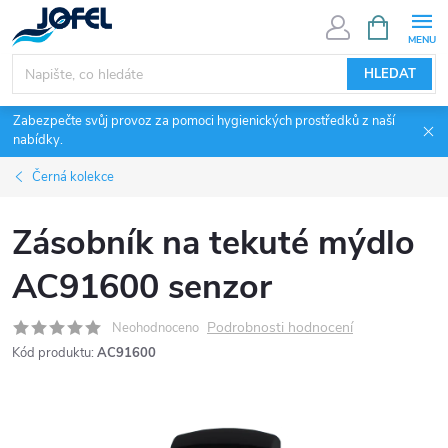
Přejít
NÁKUPNÍ
KOŠÍK
na
obsah
HLEDAT
Zabezpečte svůj provoz za pomoci hygienických prostředků z naší
nabídky.
Černá kolekce
Zásobník na tekuté mýdlo
AC91600 senzor
Podrobnosti hodnocení
Neohodnoceno
Kód produktu:
AC91600