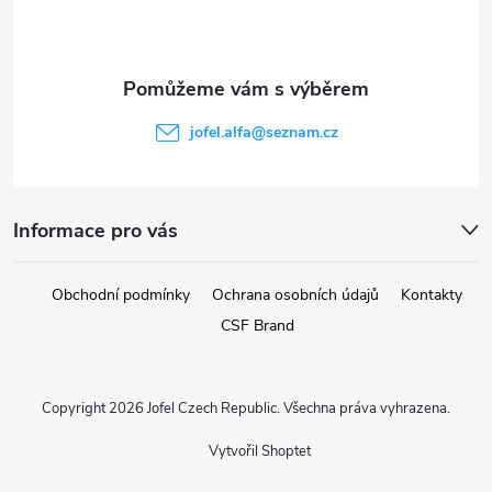
p
a
t
jofel.alfa
@
seznam.cz
í
Informace pro vás
Obchodní podmínky
Ochrana osobních údajů
Kontakty
CSF Brand
Copyright 2026
Jofel Czech Republic
. Všechna práva vyhrazena.
Vytvořil Shoptet