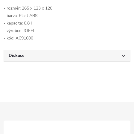
- rozměr:
265 x 123 x 120
- barva:
Plast ABS
- kapacita: 0,8
l
- výrobce: JOFEL
- kód: AC91600
Diskuse
Z
á